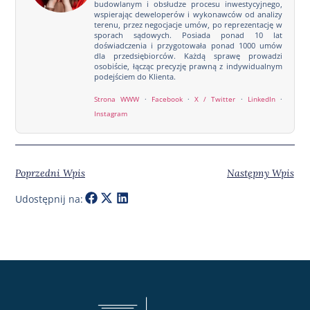
budowlanym i obsłudze procesu inwestycyjnego,
wspierając deweloperów i wykonawców od analizy
terenu, przez negocjacje umów, po reprezentację w
sporach sądowych. Posiada ponad 10 lat
doświadczenia i przygotowała ponad 1000 umów
dla przedsiębiorców. Każdą sprawę prowadzi
osobiście, łącząc precyzję prawną z indywidualnym
podejściem do Klienta.
Strona WWW
·
Facebook
·
X / Twitter
·
LinkedIn
·
Instagram
Poprzedni Wpis
Następny Wpis
Udostępnij na: