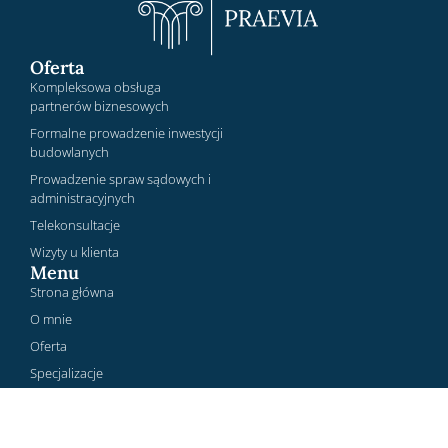
Oferta
Kompleksowa obsługa
partnerów biznesowych
Formalne prowadzenie inwestycji
budowlanych
Prowadzenie spraw sądowych i
administracyjnych
Telekonsultacje
Wizyty u klienta
Menu
Strona główna
O mnie
Oferta
Specjalizacje
Blog
Kontakt
Kontakt