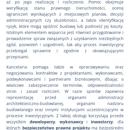
aż po jego realizację i rozliczenie. Pomoc obejmuje
weryfikację stanu prawnego nieruchomości, ocenę
ograniczeń wynikających z miejscowych planów, decyzji
administracyjnych czy służebności, a także identyfikację
ryzyk, które mogą opóźnić budowę lub podnieść jej koszty.
Istotnym elementem wsparcia jest również przygotowanie i
prowadzenie spraw związanych z uzyskaniem niezbędnych
zgód, pozwoleń i uzgodnień, tak aby proces inwestycyjny
przebiegał sprawnie i zgodnie z obowiązującymi
przepisami.
Kancelaria pomaga także w opracowywaniu oraz
negocjowaniu kontraktów z projektantami, wykonawcami,
podwykonawcami i partnerami biznesowymi, dbając o
właściwe zabezpieczenie terminów, odpowiedzialności
stron i zasad rozliczeń. W razie sporów zapewnia
reprezentację przed organami administracji
architektoniczno-budowlanej, organami nadzoru
budowlanego oraz innymi instytucjami uczestniczącymi w
procesie inwestycyjnym. Z takiej obsługi korzystają przede
wszystkim
deweloperzy
,
wykonawcy
i
inwestorzy
, dla
których
bezpieczeństwo prawne projektu
ma bezpośredni