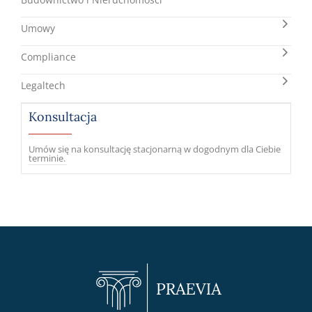
Umowy
Compliance
Legaltech
Konsultacja
Umów się na konsultację stacjonarną w dogodnym dla Ciebie
terminie.